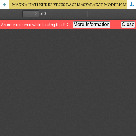
MAKNA HATI KUDUS YESUS BAGI MASYARAKAT MODERN MENURUT DOKUMEN DILEXIT NOS